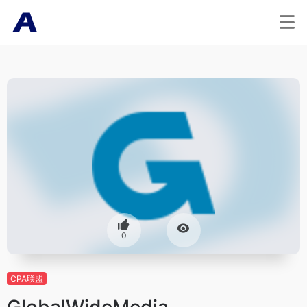
0
CPA联盟
GlobalWideMedia