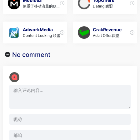
Mobidea
TopOffers
侧重于移动流量的欧洲
Dating 联盟
联盟
AdworkMedia
CrakRevenue
Content Locking 联盟
Adult Offer联盟
No comment