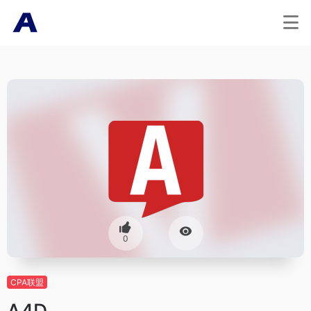
0
CPA联盟
A4D