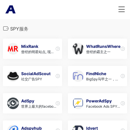
SPY服务
MixRank
WhatRunsWhere
曾经的明星站点, 现在
曾经的霸主之一
流量下滑的厉害
SocialAdScout
FindNiche
社交广告SPY
BigSpy马甲之一，侧
重于Aliexpress 和Sho
pify
AdSpy
PowerAdSpy
世界上最大的faceboo
Facebook Ads SPY专
k ads 和 instagram ad
家
s SPY服务商
Adspyhub
Idvert